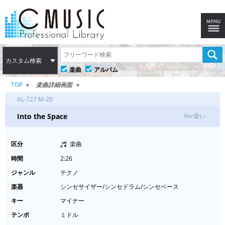
カスタム検索
楽曲
アルバム
TOP
楽曲詳細画面
AL-727 M-20
Into the Space
Ver違い
区分
楽曲
時間
2:26
ジャンル
テクノ
楽器
シンセサイザー/シンセドラム/シンセベース
キー
マイナー
テンポ
ミドル