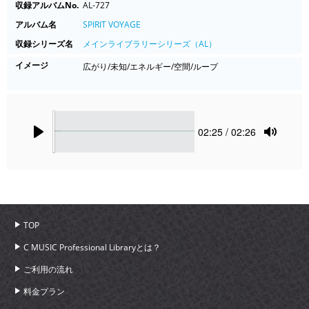
収録アルバムNo.
AL-727
アルバム名
SPIRIT VOYAGE
収録シリーズ名
メインライブラリーシリーズ（AL）
イメージ
広がり/未知/エネルギー/空間/ループ
Seek
Current
02:25
/ 02:26
time
Play
Toggle
Mute
TOP
C MUSIC Professional Libraryとは？
ご利用の流れ
料金プラン