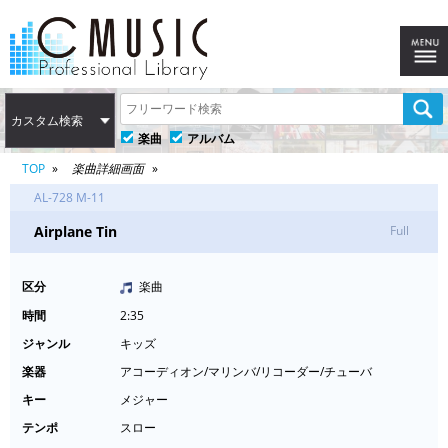
カスタム検索
楽曲
アルバム
TOP
楽曲詳細画面
AL-728 M-11
Airplane Tin
Full
区分
楽曲
時間
2:35
ジャンル
キッズ
楽器
アコーディオン/マリンバ/リコーダー/チューバ
キー
メジャー
テンポ
スロー