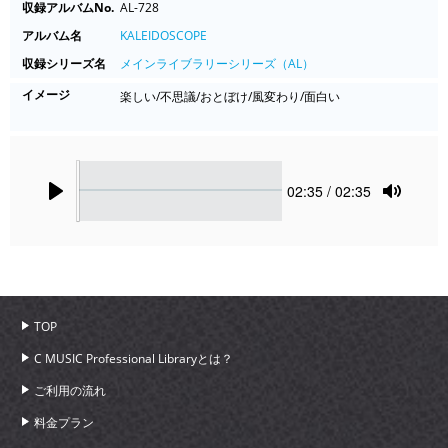
収録アルバムNo.
AL-728
アルバム名
KALEIDOSCOPE
収録シリーズ名
メインライブラリーシリーズ（AL）
イメージ
楽しい/不思議/おとぼけ/風変わり/面白い
Seek
Current
02:35
/ 02:35
time
Play
Toggle
Mute
TOP
C MUSIC Professional Libraryとは？
ご利用の流れ
料金プラン