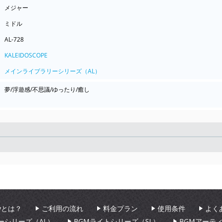
メジャー
ミドル
AL-728
KALEIDOSCOPE
メインライブラリーシリーズ（AL）
夢/浮遊感/不思議/ゆったり/癒し
Seek
aryとは？
ご利用の流れ
料金プラン
使用条件
よく
ーシリーズ（AL）
BGMライトシリーズ（SL）
BGMアーテ