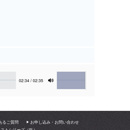
Volume
Current
02:34
/ 02:35
time
Toggle
Mute
あるご質問
お申し込み・お問い合わせ
ィストシリーズ（PL）