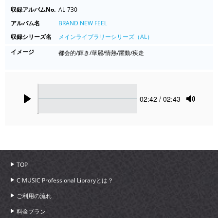
収録アルバムNo.
AL-730
アルバム名
BRAND NEW FEEL
収録シリーズ名
メインライブラリーシリーズ（AL）
イメージ
都会的/輝き/華麗/情熱/躍動/疾走
Seek
Current
02:42
/ 02:43
time
Play
Toggle
Mute
TOP
C MUSIC Professional Libraryとは？
ご利用の流れ
料金プラン