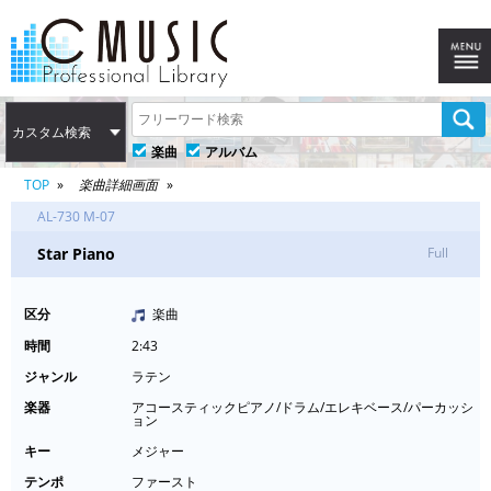
カスタム検索
楽曲
アルバム
TOP
楽曲詳細画面
AL-730 M-07
Star Piano
Full
区分
楽曲
時間
2:43
ジャンル
ラテン
楽器
アコースティックピアノ/ドラム/エレキベース/パーカッシ
ョン
キー
メジャー
テンポ
ファースト