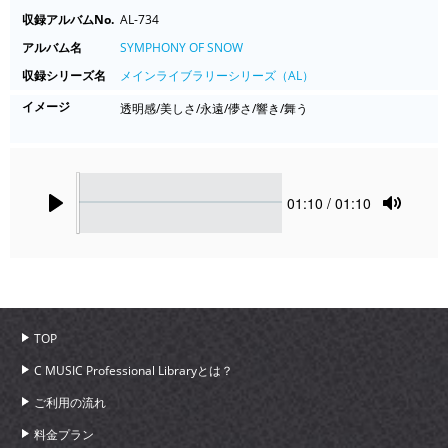
収録アルバムNo.
AL-734
アルバム名
SYMPHONY OF SNOW
収録シリーズ名
メインライブラリーシリーズ（AL）
イメージ
透明感/美しさ/永遠/儚さ/響き/舞う
Seek
Current
01:10
/ 01:10
time
Play
Toggle
Mute
TOP
C MUSIC Professional Libraryとは？
ご利用の流れ
料金プラン