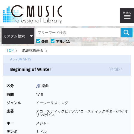
カスタム検索
楽曲
アルバム
TOP
楽曲詳細画面
AL-734 M-19
Beginning of Winter
Ver違い
区分
楽曲
時間
1:10
ジャンル
イージーリスニング
楽器
アコースティックピアノ/アコースティックギター/バイオ
リン/ボイス
キー
メジャー
テンポ
ミドル