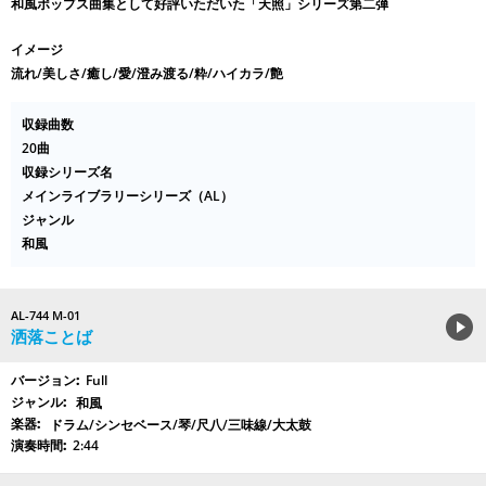
和風ポップス曲集として好評いただいた「天照」シリーズ第二弾
イメージ
流れ/美しさ/癒し/愛/澄み渡る/粋/ハイカラ/艶
収録曲数
20曲
収録シリーズ名
メインライブラリーシリーズ（AL）
ジャンル
和風
AL-744 M-01
洒落ことば
Full
和風
ドラム/シンセベース/琴/尺八/三味線/大太鼓
2:44