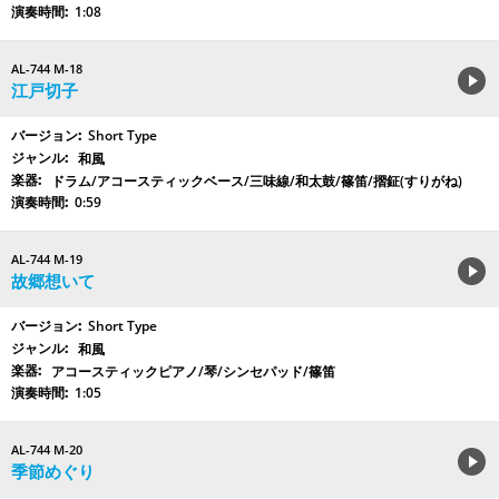
1:08
AL-744 M-18
江戸切子
Short Type
和風
ドラム/アコースティックベース/三味線/和太鼓/篠笛/摺鉦(すりがね)
0:59
AL-744 M-19
故郷想いて
Short Type
和風
アコースティックピアノ/琴/シンセパッド/篠笛
1:05
AL-744 M-20
季節めぐり