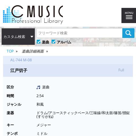
カスタム検索
楽曲
アルバム
TOP
楽曲詳細画面
AL-744 M-08
江戸切子
Full
区分
楽曲
時間
2:54
ジャンル
和風
楽器
ドラム/アコースティックベース/三味線/和太鼓/篠笛/摺鉦
(すりがね)
キー
メジャー
テンポ
ミドル