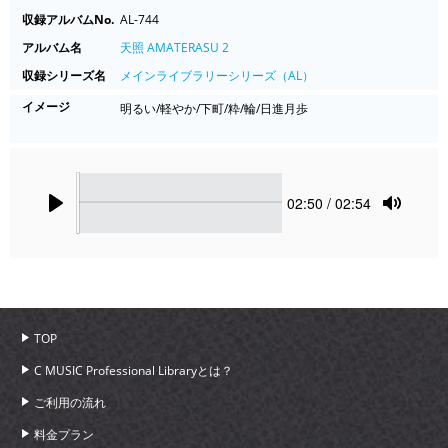
収録アルバムNo.
AL-744
アルバム名
天照 AMATERASU 2
収録シリーズ名
メインライブラリーシリーズ（AL）
イメージ
明るい/軽やか/下町/粋/輪/日進月歩
Seek
Current
02:50
/ 02:54
time
Play
Toggle
Mute
TOP
C MUSIC Professional Libraryとは？
ご利用の流れ
料金プラン