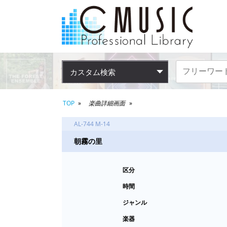
カスタム検索
TOP
楽曲詳細画面
AL-744 M-14
朝霧の里
区分
時間
ジャンル
楽器