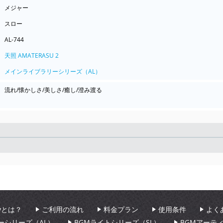
メジャー
スロー
AL-744
天照 AMATERASU 2
メインライブラリーシリーズ（AL）
流れ/懐かしさ/美しさ/癒し/澄み渡る
Seek
aryとは？
ご利用の流れ
料金プラン
使用条件
よく
ーシリーズ（AL）
BGMライトシリーズ（SL）
BGMアーテ