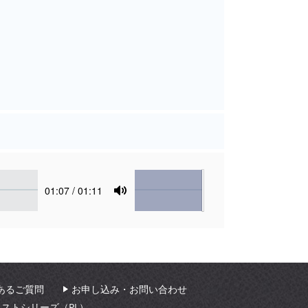
Volume
Current
01:07
/ 01:11
time
Toggle
Mute
あるご質問
お申し込み・お問い合わせ
ィストシリーズ（PL）