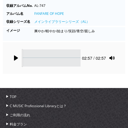
収録アルバムNo.
AL-747
アルバム名
FANFARE OF HOPE
収録シリーズ名
メインライブラリーシリーズ（AL）
イメージ
爽やか/軽やか/始まり/笑顔/青空/親しみ
Seek
Current
02:57
/ 02:57
time
Play
Toggle
Mute
TOP
C MUSIC Professional Libraryとは？
ご利用の流れ
料金プラン