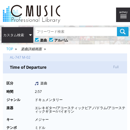
カスタム検索
楽曲
アルバム
TOP
楽曲詳細画面
AL-747 M-02
Time of Departure
Full
区分
楽曲
時間
2:57
ジャンル
ドキュメンタリー
楽器
エレキギター/アコースティックピアノ/ドラム/アコーステ
ィックギター/バイオリン
キー
メジャー
テンポ
ミドル