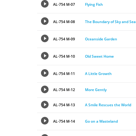
AL-754 M-07
Flying Fish
AL-754 M-08
The Boundary of Sky and Sea
AL-754 M-09
Oceanside Garden
AL-754 M-10
Old Sweet Home
AL-754 M-11
A Little Growth
AL-754 M-12
More Gently
AL-754 M-13
A Smile Rescues the World
AL-754 M-14
Go on a Wasteland