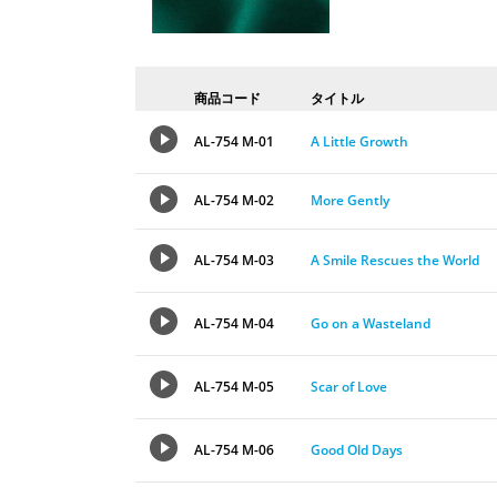
商品コード
タイトル
AL-754 M-01
A Little Growth
AL-754 M-02
More Gently
AL-754 M-03
A Smile Rescues the World
AL-754 M-04
Go on a Wasteland
AL-754 M-05
Scar of Love
AL-754 M-06
Good Old Days