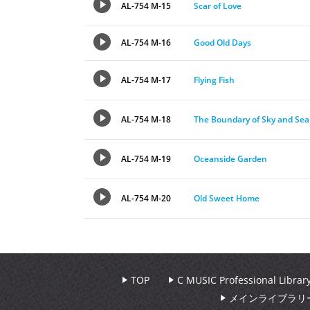
AL-754 M-15
Scar of Love
AL-754 M-16
Good Old Days
AL-754 M-17
Flying Fish
AL-754 M-18
The Boundary of Sky and Sea
AL-754 M-19
Oceanside Garden
AL-754 M-20
Old Sweet Home
TOP
C MUSIC Professional Libr
メインライブラリ