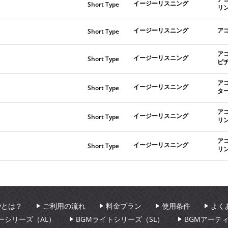
イージーリスニング
Short Type
リ
イージーリスニング
ア
Short Type
ア
イージーリスニング
Short Type
ピ
ア
イージーリスニング
Short Type
タ
ア
イージーリスニング
Short Type
リ
ア
イージーリスニング
Short Type
リ
aryとは？
ご利用の流れ
料金プラン
使用条件
よく
ーシリーズ（AL）
BGMライトシリーズ（SL）
BGMアーテ