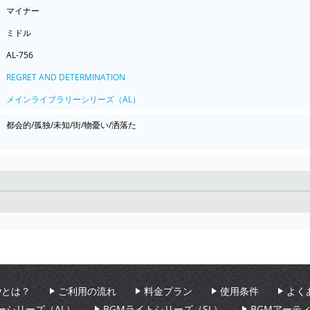
マイナー
ミドル
AL-756
REGRET AND DETERMINATION
メインライブラリーシリーズ（AL）
都会的/孤独/未知/街/物憂い/洒落た
Seek
aryとは？
ご利用の流れ
料金プラン
使用条件
よく
ーシリーズ（AL）
BGMライトシリーズ（SL）
BGMアーテ