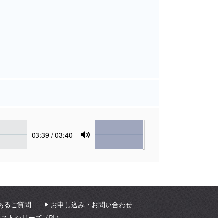
Volume
Current
03:39
/ 03:40
time
Toggle
Mute
あるご質問
お申し込み・お問い合わせ
ィストシリーズ（PL）