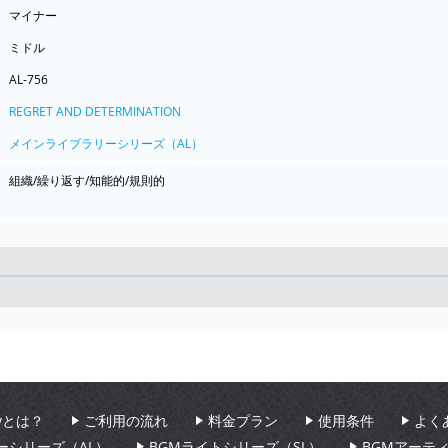
マイナー
ミドル
AL-756
REGRET AND DETERMINATION
メインライブラリーシリーズ（AL）
組織/繰り返す/知能的/規則的
Seek
aryとは？
ご利用の流れ
料金プラン
使用条件
よく
ーシリーズ（AL）
BGMライトシリーズ（SL）
BGMアーテ