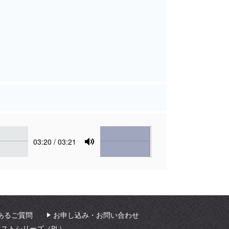
Volume
Current
03:20
/ 03:21
time
Toggle
Mute
あるご質問
お申し込み・お問い合わせ
ィストシリーズ（PL）