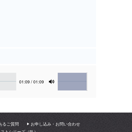
Volume
Current
01:09
/ 01:09
time
Toggle
Mute
あるご質問
お申し込み・お問い合わせ
ィストシリーズ（PL）