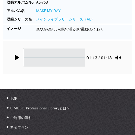
収録アルバムNo.
AL-763
アルバム名
MAKE MY DAY
収録シリーズ名
メインライブラリーシリーズ（AL）
イメージ
爽やか/楽しい/輝き/明るさ/躍動/わくわく
Seek
Current
01:13
/ 01:13
time
Play
Toggle
Mute
TOP
C MUSIC Professional Libraryとは？
ご利用の流れ
料金プラン