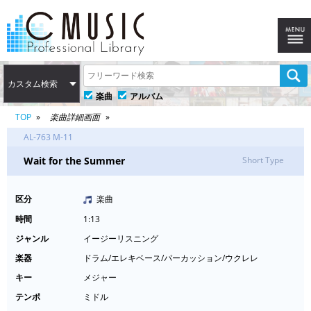
カスタム検索
楽曲
アルバム
TOP
楽曲詳細画面
AL-763 M-11
Wait for the Summer
Short Type
区分
楽曲
時間
1:13
ジャンル
イージーリスニング
楽器
ドラム/エレキベース/パーカッション/ウクレレ
キー
メジャー
テンポ
ミドル