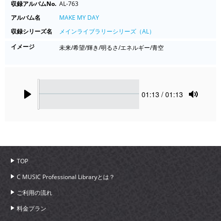
収録アルバムNo.
AL-763
アルバム名
MAKE MY DAY
収録シリーズ名
メインライブラリーシリーズ（AL）
イメージ
未来/希望/輝き/明るさ/エネルギー/青空
Seek
Current
01:13
/ 01:13
time
Play
Toggle
Mute
TOP
C MUSIC Professional Libraryとは？
ご利用の流れ
料金プラン