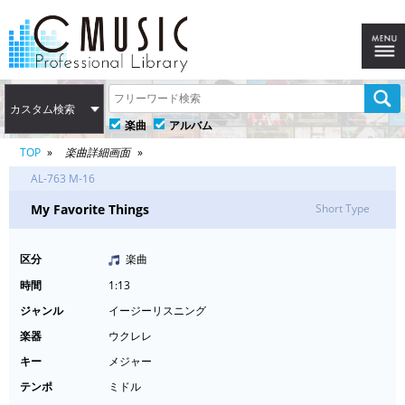
カスタム検索
楽曲
アルバム
TOP
楽曲詳細画面
AL-763 M-16
My Favorite Things
Short Type
区分
楽曲
時間
1:13
ジャンル
イージーリスニング
楽器
ウクレレ
キー
メジャー
テンポ
ミドル