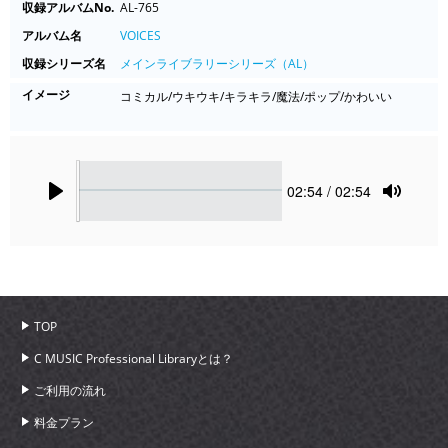
収録アルバムNo.
AL-765
アルバム名
VOICES
収録シリーズ名
メインライブラリーシリーズ（AL）
イメージ
コミカル/ウキウキ/キラキラ/魔法/ポップ/かわいい
Seek
Current
02:54
/ 02:54
time
Play
Toggle
Mute
TOP
C MUSIC Professional Libraryとは？
ご利用の流れ
料金プラン