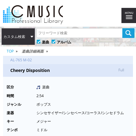
カスタム検索
楽曲
アルバム
TOP
楽曲詳細画面
AL-765 M-02
Cheery Disposition
Full
区分
楽曲
時間
2:54
ジャンル
ポップス
楽器
シンセサイザー/シンセベース/コーラス/シンセドラム
キー
メジャー
テンポ
ミドル