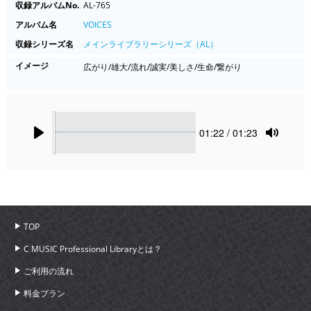
収録アルバムNo.
AL-765
アルバム名
VOICES
収録シリーズ名
メインライブラリーシリーズ（AL）
イメージ
広がり/雄大/流れ/誠実/美しさ/生命/繋がり
Seek
Current
01:22
/ 01:23
time
Play
Toggle
Mute
TOP
C MUSIC Professional Libraryとは？
ご利用の流れ
料金プラン