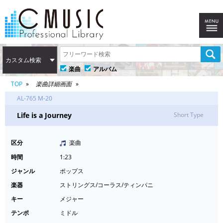
カスタム検索
楽曲
アルバム
TOP
楽曲詳細画面
AL-765 M-20
Life is a Journey
Short Type
区分
楽曲
時間
1:23
ジャンル
ポップス
楽器
ストリングス/コーラス/ティンパニ
キー
メジャー
テンポ
ミドル