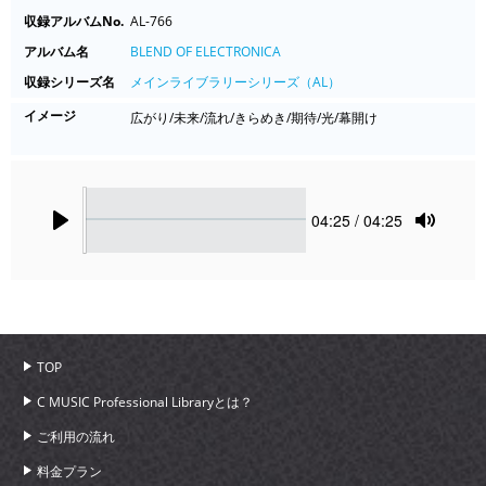
収録アルバムNo.
AL-766
アルバム名
BLEND OF ELECTRONICA
収録シリーズ名
メインライブラリーシリーズ（AL）
イメージ
広がり/未来/流れ/きらめき/期待/光/幕開け
Seek
Current
04:25
/ 04:25
time
Play
Toggle
Mute
TOP
C MUSIC Professional Libraryとは？
ご利用の流れ
料金プラン