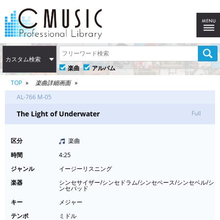
カスタム検索
楽曲
アルバム
TOP
楽曲詳細画面
AL-766 M-05
The Light of Underwater
Full
区分
楽曲
時間
4:25
ジャンル
イージーリスニング
楽器
シンセサイザー/シンセドラム/シンセベース/シンセベル/シ
ンセパッド
キー
メジャー
テンポ
ミドル