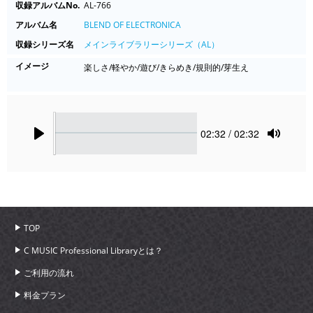
収録アルバムNo.
AL-766
アルバム名
BLEND OF ELECTRONICA
収録シリーズ名
メインライブラリーシリーズ（AL）
イメージ
楽しさ/軽やか/遊び/きらめき/規則的/芽生え
Seek
Current
02:32
/ 02:32
time
Play
Toggle
Mute
TOP
C MUSIC Professional Libraryとは？
ご利用の流れ
料金プラン