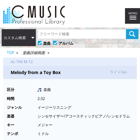
カスタム検索
楽曲
アルバム
TOP
楽曲詳細画面
AL-766 M-12
Melody from a Toy Box
ライトVer.
区分
楽曲
時間
2:32
ジャンル
イージーリスニング
楽器
シンセサイザー/アコースティックピアノ/シンセドラム
キー
メジャー
テンポ
ミドル