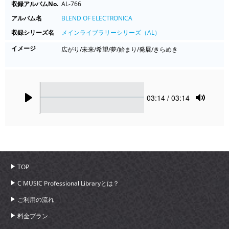
収録アルバムNo.
AL-766
アルバム名
BLEND OF ELECTRONICA
収録シリーズ名
メインライブラリーシリーズ（AL）
イメージ
広がり/未来/希望/夢/始まり/発展/きらめき
Seek
Current
03:14
/ 03:14
time
Play
Toggle
Mute
TOP
C MUSIC Professional Libraryとは？
ご利用の流れ
料金プラン