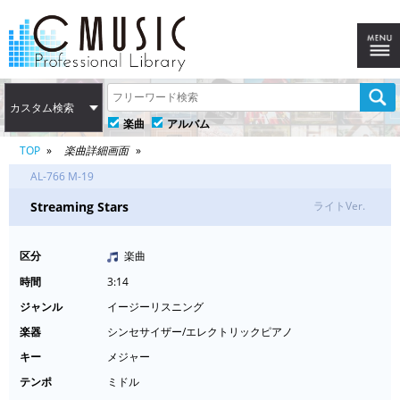
カスタム検索
楽曲
アルバム
TOP
楽曲詳細画面
AL-766 M-19
Streaming Stars
ライトVer.
区分
楽曲
時間
3:14
ジャンル
イージーリスニング
楽器
シンセサイザー/エレクトリックピアノ
キー
メジャー
テンポ
ミドル