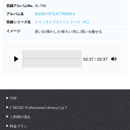
収録アルバムNo.
AL-766
アルバム名
BLEND OF ELECTRONICA
収録シリーズ名
メインライブラリーシリーズ（AL）
イメージ
思い出/懐かしさ/移ろい/兆し/思いを馳せる
Seek
Current
02:37
/ 02:37
time
Play
Toggle
Mute
TOP
C MUSIC Professional Libraryとは？
ご利用の流れ
料金プラン