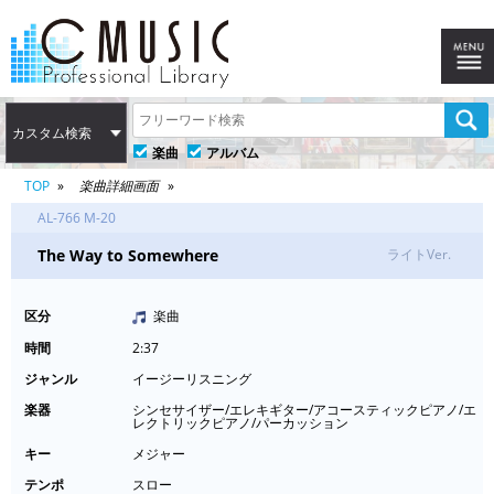
カスタム検索
楽曲
アルバム
TOP
楽曲詳細画面
AL-766 M-20
The Way to Somewhere
ライトVer.
区分
楽曲
時間
2:37
ジャンル
イージーリスニング
楽器
シンセサイザー/エレキギター/アコースティックピアノ/エ
レクトリックピアノ/パーカッション
キー
メジャー
テンポ
スロー