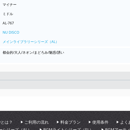
マイナー
ミドル
AL-767
NU DISCO
メインライブラリーシリーズ（AL）
都会的/大人/ネオン/まどろみ/魅惑/誘い
Seek
aryとは？
ご利用の流れ
料金プラン
使用条件
よく
ーシリーズ（AL）
BGMライトシリーズ（SL）
BGMアーテ