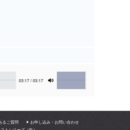
Volume
Current
03:17
/ 03:17
time
Toggle
Mute
あるご質問
お申し込み・お問い合わせ
ィストシリーズ（PL）