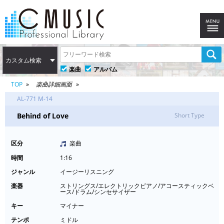
カスタム検索
楽曲
アルバム
TOP
楽曲詳細画面
AL-771 M-14
Behind of Love
Short Type
区分
楽曲
時間
1:16
ジャンル
イージーリスニング
楽器
ストリングス/エレクトリックピアノ/アコースティックベ
ース/ドラム/シンセサイザー
キー
マイナー
テンポ
ミドル