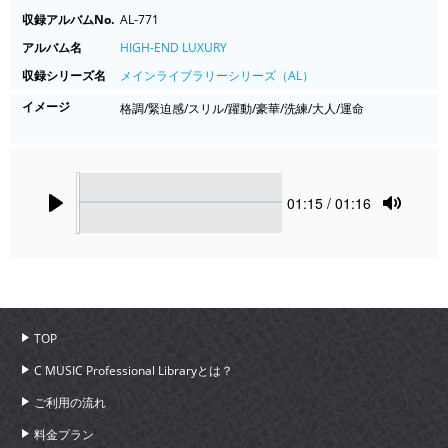
収録アルバムNo.
AL-771
アルバム名
HIGH-END LUXURY
収録シリーズ名
メインライブラリーシリーズ（AL）
イメージ
格調/緊迫感/スリル/躍動/豪華/洗練/大人/運命
Seek
Current
01:15
/ 01:16
time
Play
Toggle
Mute
TOP
C MUSIC Professional Libraryとは？
ご利用の流れ
料金プラン