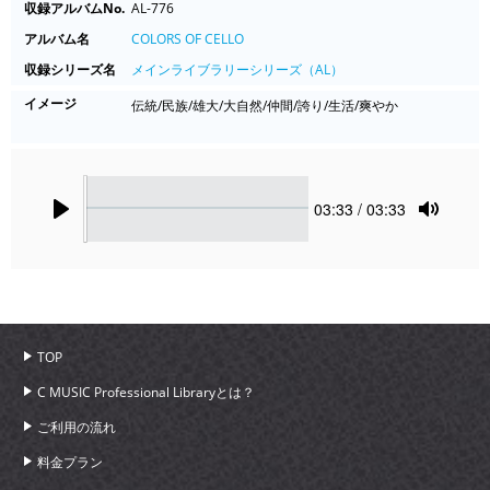
収録アルバムNo.
AL-776
アルバム名
COLORS OF CELLO
収録シリーズ名
メインライブラリーシリーズ（AL）
イメージ
伝統/民族/雄大/大自然/仲間/誇り/生活/爽やか
Seek
Current
03:33
/ 03:33
time
Play
Toggle
Mute
TOP
C MUSIC Professional Libraryとは？
ご利用の流れ
料金プラン