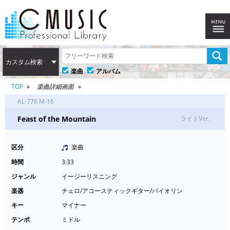
カスタム検索
楽曲
アルバム
TOP
楽曲詳細画面
AL-776 M-16
Feast of the Mountain
ライトVer.
区分
楽曲
時間
3:33
ジャンル
イージーリスニング
楽器
チェロ/アコースティックギター/バイオリン
キー
マイナー
テンポ
ミドル