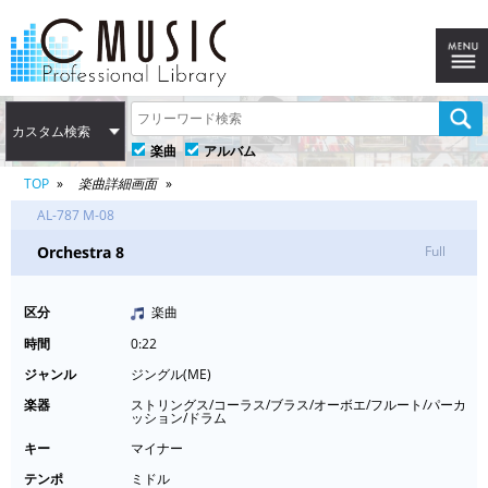
カスタム検索
楽曲
アルバム
TOP
楽曲詳細画面
AL-787 M-08
Orchestra 8
Full
区分
楽曲
時間
0:22
ジャンル
ジングル(ME)
楽器
ストリングス/コーラス/ブラス/オーボエ/フルート/パーカ
ッション/ドラム
キー
マイナー
テンポ
ミドル