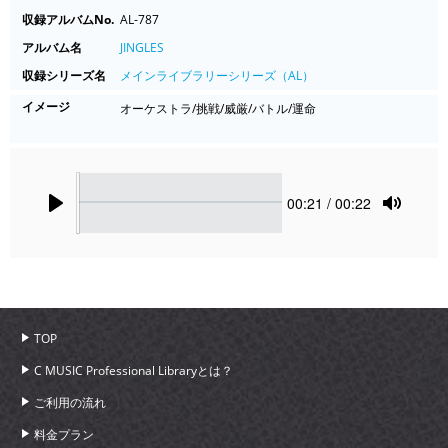
収録アルバムNo.
AL-787
アルバム名
JINGLES
収録シリーズ名
メインライブラリーシリーズ（AL）
イメージ
オーケストラ/挑戦/威厳/バトル/運命
Seek
Current
00:21
/ 00:22
time
Play
Toggle
Mute
TOP
C MUSIC Professional Libraryとは？
ご利用の流れ
料金プラン