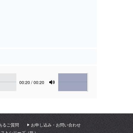
Volume
Current
00:20
/ 00:20
time
Toggle
Mute
あるご質問
お申し込み・お問い合わせ
ィストシリーズ（PL）