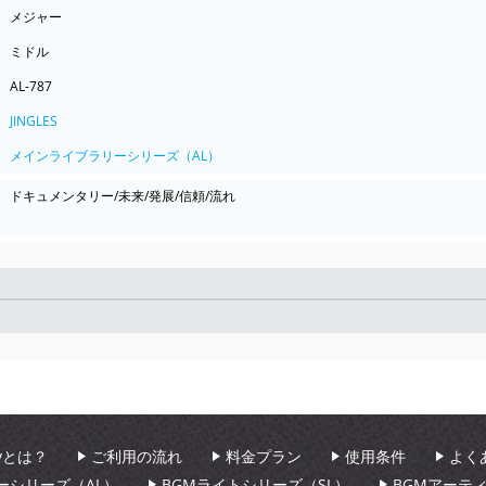
メジャー
ミドル
AL-787
JINGLES
メインライブラリーシリーズ（AL）
ドキュメンタリー/未来/発展/信頼/流れ
Seek
aryとは？
ご利用の流れ
料金プラン
使用条件
よく
ーシリーズ（AL）
BGMライトシリーズ（SL）
BGMアーテ