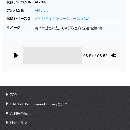
収録アルバムNo.
AL-789
アルバム名
AMBIENT
収録シリーズ名
メインライブラリーシリーズ（AL）
イメージ
流れ/幻想的/広がり/時間/生命/深遠/記憶/魂
Seek
Current
03:51
/ 03:52
time
Play
Toggle
Mute
TOP
C MUSIC Professional Libraryとは？
ご利用の流れ
料金プラン