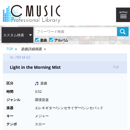
カスタム検索
楽曲
アルバム
TOP
楽曲詳細画面
AL-789 M-02
Light in the Morning Mist
Full
区分
楽曲
時間
3:52
ジャンル
環境音楽
楽器
エレキギター/シンセサイザー/シンセパッド
キー
メジャー
テンポ
スロー