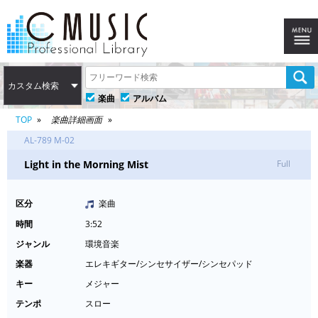
カスタム検索
楽曲
アルバム
TOP
楽曲詳細画面
AL-789 M-02
Light in the Morning Mist
Full
区分
楽曲
時間
3:52
ジャンル
環境音楽
楽器
エレキギター/シンセサイザー/シンセパッド
キー
メジャー
テンポ
スロー