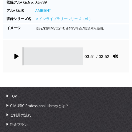
収録アルバムNo.
AL-789
アルバム名
AMBIENT
収録シリーズ名
メインライブラリーシリーズ（AL）
イメージ
流れ/幻想的/広がり/時間/生命/深遠/記憶/魂
Seek
Current
03:51
/ 03:52
time
Play
Toggle
Mute
TOP
C MUSIC Professional Libraryとは？
ご利用の流れ
料金プラン