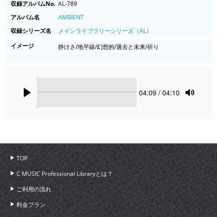
収録アルバムNo.
AL-789
アルバム名
AMBIENT
収録シリーズ名
メインライブラリーシリーズ（AL）
イメージ
静けさ/地平線/幻想的/過去と未来/祈り
Seek
Current
04:09
/ 04:10
time
Play
Toggle
Mute
TOP
C MUSIC Professional Libraryとは？
ご利用の流れ
料金プラン