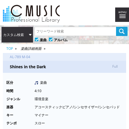
カスタム検索
楽曲
アルバム
TOP
楽曲詳細画面
AL-789 M-04
Shines in the Dark
Full
区分
楽曲
時間
4:10
ジャンル
環境音楽
楽器
アコースティックピアノ/シンセサイザー/シンセパッド
キー
マイナー
テンポ
スロー