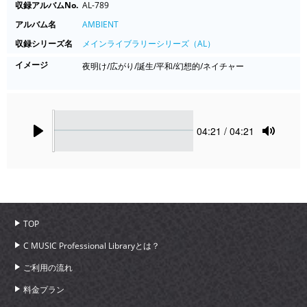
収録アルバムNo.
AL-789
アルバム名
AMBIENT
収録シリーズ名
メインライブラリーシリーズ（AL）
イメージ
夜明け/広がり/誕生/平和/幻想的/ネイチャー
Seek
Current
04:21
/ 04:21
time
Play
Toggle
Mute
TOP
C MUSIC Professional Libraryとは？
ご利用の流れ
料金プラン