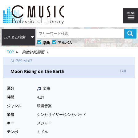
カスタム検索
楽曲
アルバム
TOP
楽曲詳細画面
AL-789 M-07
Moon Rising on the Earth
Full
区分
楽曲
時間
4:21
ジャンル
環境音楽
楽器
シンセサイザー/シンセパッド
キー
メジャー
テンポ
ミドル