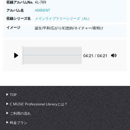
収録アルバムNo.
AL-789
アルバム名
AMBIENT
収録シリーズ名
メインライブラリーシリーズ（AL）
イメージ
誕生/平和/広がり/幻想的/ネイチャー/夜明け
Seek
Current
04:21
/ 04:21
time
Play
Toggle
Mute
TOP
C MUSIC Professional Libraryとは？
ご利用の流れ
料金プラン