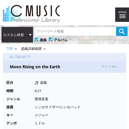
カスタム検索
楽曲
アルバム
TOP
楽曲詳細画面
AL-789 M-17
Moon Rising on the Earth
ライトVer.
区分
楽曲
時間
4:21
ジャンル
環境音楽
楽器
シンセサイザー/シンセパッド
キー
メジャー
テンポ
ミドル