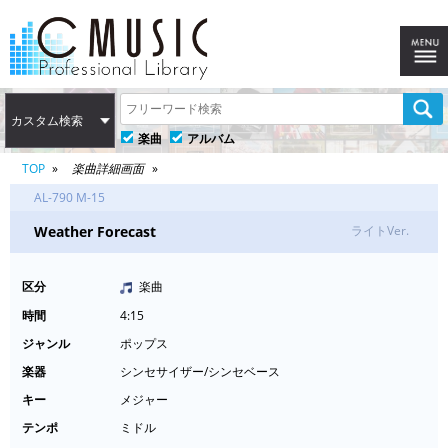
カスタム検索
楽曲
アルバム
TOP
楽曲詳細画面
AL-790 M-15
Weather Forecast
ライトVer.
区分
楽曲
時間
4:15
ジャンル
ポップス
楽器
シンセサイザー/シンセベース
キー
メジャー
テンポ
ミドル