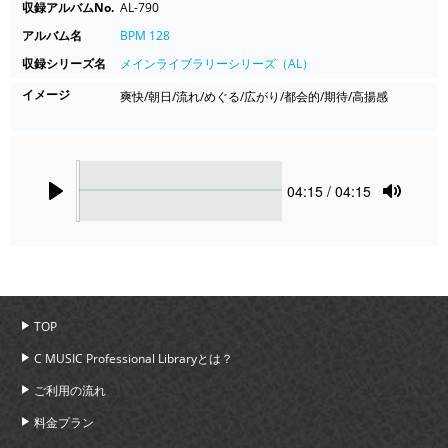
収録アルバムNo.
AL-790
アルバム名
BPM 128
収録シリーズ名
メインライブラリーシリーズ（AL）
イメージ
爽快/朝日/流れ/めぐる/広がり/都会的/期待/高揚感
Seek
Current
04:15
/ 04:15
time
Play
Toggle
Mute
TOP
C MUSIC Professional Libraryとは？
ご利用の流れ
料金プラン