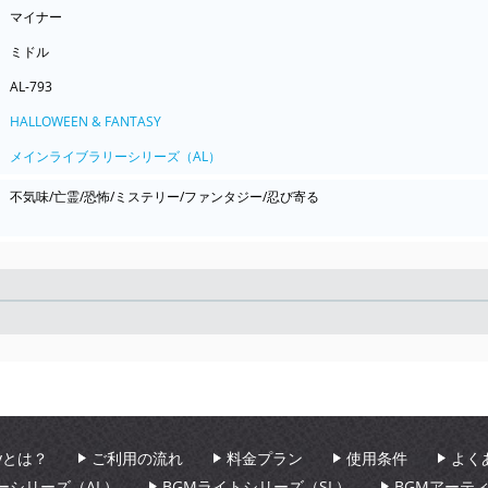
マイナー
ミドル
AL-793
HALLOWEEN & FANTASY
メインライブラリーシリーズ（AL）
不気味/亡霊/恐怖/ミステリー/ファンタジー/忍び寄る
Seek
aryとは？
ご利用の流れ
料金プラン
使用条件
よく
ーシリーズ（AL）
BGMライトシリーズ（SL）
BGMアーテ