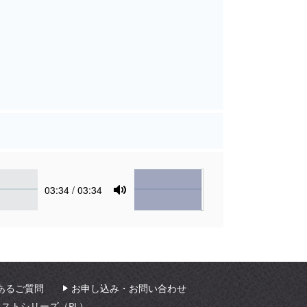
Volume
Current
03:34
/ 03:34
time
Toggle
Mute
あるご質問
お申し込み・お問い合わせ
ィストシリーズ（PL）