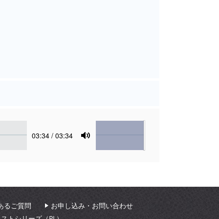
Volume
Current
03:34
/ 03:34
time
Toggle
Mute
あるご質問
お申し込み・お問い合わせ
ィストシリーズ（PL）