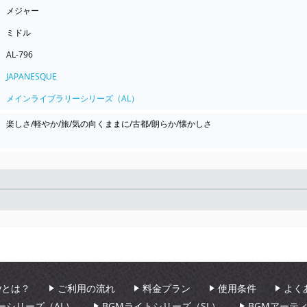
メジャー
ミドル
AL-796
JAPANESQUE
メインライブラリーシリーズ（AL）
楽しさ/軽やか/旅/気の向くままに/古都/朗らか/懐かしさ
Seek
aryとは？
ご利用の流れ
料金プラン
使用条件
よく
ーシリーズ（AL）
BGMライトシリーズ（SL）
BGMアーテ