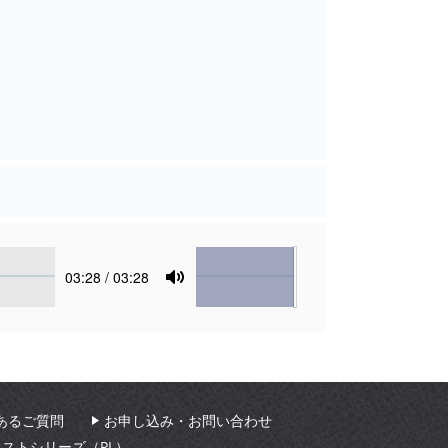
Volume
Current
03:28
/ 03:28
time
Toggle
Mute
あるご質問
お申し込み・お問い合わせ
ィストシリーズ（PL）