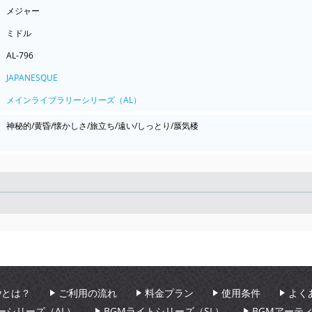
メジャー
ミドル
AL-796
JAPANESQUE
メインライブラリーシリーズ（AL）
神秘的/黄昏/懐かしさ/旅立ち/遠い/しっとり/蜃気楼
Seek
aryとは？
ご利用の流れ
料金プラン
使用条件
よく
ーシリーズ（AL）
BGMライトシリーズ（SL）
BGMアーテ