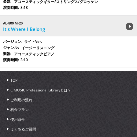
アコースティックギター/ストリングス/グロッケン
3:18
AL-800 M-20
It's Where I Belong
ライトVer.
イージーリスニング
アコースティックピアノ
3:10
TOP
C MUSIC Professional Libraryとは？
ご利用の流れ
料金プラン
使用条件
よくあるご質問