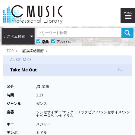
カスタム検索
楽曲
アルバム
TOP
楽曲詳細画面
AL-801 M-03
Take Me Out
Full
区分
楽曲
時間
3:21
ジャンル
ダンス
楽器
シンセサイザー/エレクトリックピアノ/シンセボイス/シン
セベース/シンセドラム
キー
メジャー
テンポ
ミドル