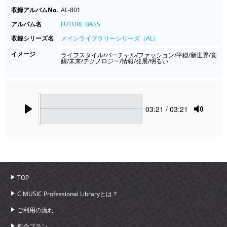
収録アルバムNo.
AL-801
アルバム名
FUTURE BASS
収録シリーズ名
メインライブラリーシリーズ（AL）
イメージ
ライフスタイル/バーチャル/ファッション/平穏/新世界/覚
醒/未来/テクノロジー/情報/発展/明るい
Seek
Current
03:21
/ 03:21
time
Play
Toggle
Mute
TOP
C MUSIC Professional Libraryとは？
ご利用の流れ
料金プラン