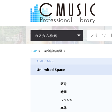
カスタム検索
TOP
楽曲詳細画面
AL-803 M-08
Unlimited Space
区分
時間
ジャンル
楽器