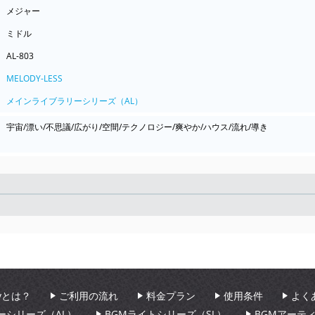
メジャー
ミドル
AL-803
MELODY-LESS
メインライブラリーシリーズ（AL）
宇宙/漂い/不思議/広がり/空間/テクノロジー/爽やか/ハウス/流れ/導き
Seek
aryとは？
ご利用の流れ
料金プラン
使用条件
よく
ーシリーズ（AL）
BGMライトシリーズ（SL）
BGMアーテ