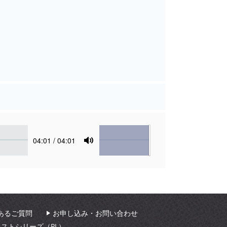
Volume
Current
04:01
/ 04:01
time
Toggle
Mute
あるご質問
お申し込み・お問い合わせ
ィストシリーズ（PL）