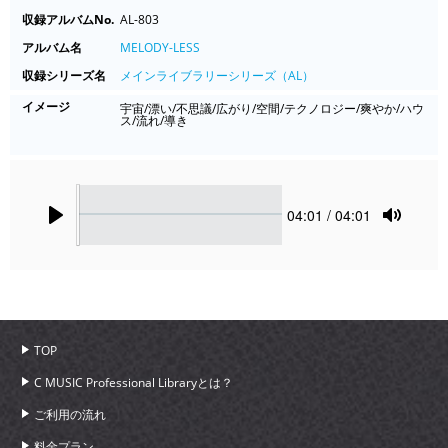
収録アルバムNo.
AL-803
アルバム名
MELODY-LESS
収録シリーズ名
メインライブラリーシリーズ（AL）
イメージ
宇宙/漂い/不思議/広がり/空間/テクノロジー/爽やか/ハウ
ス/流れ/導き
Seek
Current
04:01
/ 04:01
time
Play
Toggle
Mute
TOP
C MUSIC Professional Libraryとは？
ご利用の流れ
料金プラン