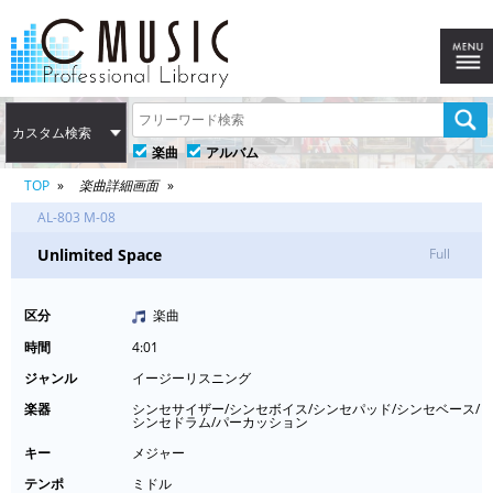
カスタム検索
楽曲
アルバム
TOP
楽曲詳細画面
AL-803 M-08
Unlimited Space
Full
区分
楽曲
時間
4:01
ジャンル
イージーリスニング
楽器
シンセサイザー/シンセボイス/シンセパッド/シンセベース/
シンセドラム/パーカッション
キー
メジャー
テンポ
ミドル