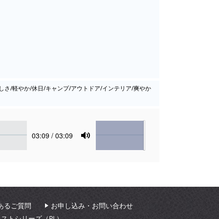
楽しさ/軽やか/休日/キャンプ/アウトドア/インテリア/爽やか
Volume
Current
03:09
/ 03:09
time
Toggle
Mute
あるご質問
お申し込み・お問い合わせ
ィストシリーズ（PL）