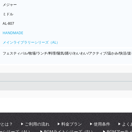
メジャー
ミドル
AL-807
HANDMADE
メインライブラリーシリーズ（AL）
フェスティバル/牧場/ランチ/料理/陽気/踊り/わいわい/アクティブ/温かみ/快活/
Seek
aryとは？
ご利用の流れ
料金プラン
使用条件
よく
ーシリーズ（AL）
BGMライトシリーズ（SL）
BGMアーテ