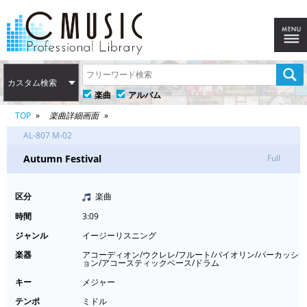
カスタム検索
楽曲
アルバム
TOP
楽曲詳細画面
AL-807 M-02
Autumn Festival
Full
区分
楽曲
時間
3:09
ジャンル
イージーリスニング
楽器
アコーディオン/ウクレレ/フルート/バイオリン/パーカッシ
ョン/アコースティックベース/ドラム
キー
メジャー
テンポ
ミドル