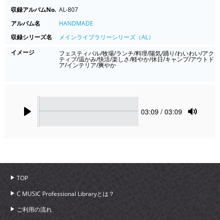
収録アルバムNo.
AL-807
アルバム名
HANDMADE
収録シリーズ名
メインライブラリーシリーズ（AL）
イメージ
フェスティバル/牧場/ランチ/料理/陽気/踊り/わいわい/アク
ティブ/温かみ/快活/楽しさ/軽やか/休日/キャンプ/アウトド
ア/インテリア/爽やか
Seek
Current
03:09
/ 03:09
time
Play
Toggle
Mute
TOP
C MUSIC Professional Libraryとは？
ご利用の流れ