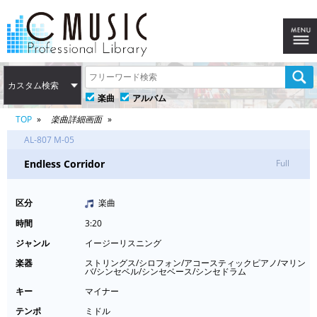
カスタム検索
楽曲
アルバム
TOP
楽曲詳細画面
AL-807 M-05
Endless Corridor
Full
区分
楽曲
時間
3:20
ジャンル
イージーリスニング
楽器
ストリングス/シロフォン/アコースティックピアノ/マリン
バ/シンセベル/シンセベース/シンセドラム
キー
マイナー
テンポ
ミドル