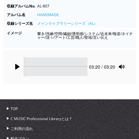
収録アルバムNo.
AL-807
アルバム名
HANDMADE
収録シリーズ名
メインライブラリーシリーズ（AL）
イメージ
響き/洗練/空間/繊細/透明感/システム/近未来/報道/ネイチ
ャー/淡々/アート/工芸/職人/聖域/言い伝え
Seek
Current
03:20
/ 03:20
time
Play
Toggle
Mute
TOP
C MUSIC Professional Libraryとは？
ご利用の流れ
料金プラン