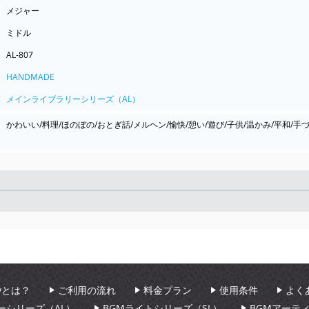
メジャー
ミドル
AL-807
HANDMADE
メインライブラリーシリーズ（AL）
かわいい/料理/ほのぼの/おとぎ話/メルヘン/愉快/憩い/遊び/子供/温かみ/平和/手
Seek
aryとは？
ご利用の流れ
料金プラン
使用条件
よく
ーシリーズ（AL）
BGMライトシリーズ（SL）
BGMアーテ