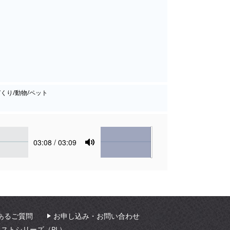
づくり/動物/ペット
Volume
Current
03:08
/ 03:09
time
Toggle
Mute
あるご質問
お申し込み・お問い合わせ
ィストシリーズ（PL）