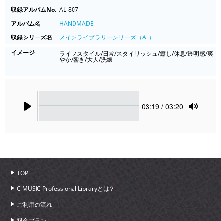
収録アルバムNo.
AL-807
アルバム名
HANDMADE
収録シリーズ名
メインライブラリーシリーズ（AL）
イメージ
ライフスタイル/日常/スタイリッシュ/癒し/休息/透明感/爽
やか/響き/大人/洗練
Seek
Current
03:19
/ 03:20
time
Play
Toggle
Mute
TOP
C MUSIC Professional Libraryとは？
ご利用の流れ
料金プラン