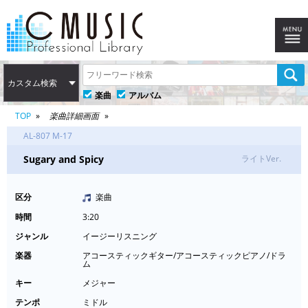
カスタム検索
楽曲
アルバム
TOP
楽曲詳細画面
AL-807 M-17
Sugary and Spicy
ライトVer.
区分
楽曲
時間
3:20
ジャンル
イージーリスニング
楽器
アコースティックギター/アコースティックピアノ/ドラ
ム
キー
メジャー
テンポ
ミドル