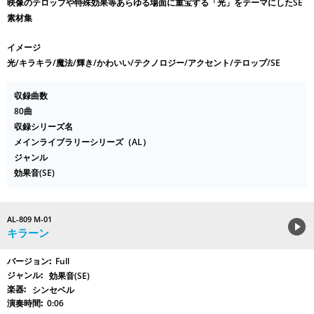
映像のテロップや特殊効果等あらゆる場面に重宝する「光」をテーマにしたSE
素材集
イメージ
光/キラキラ/魔法/輝き/かわいい/テクノロジー/アクセント/テロップ/SE
収録曲数
80曲
収録シリーズ名
メインライブラリーシリーズ（AL）
ジャンル
効果音(SE)
AL-809 M-01
キラーン
Full
効果音(SE)
シンセベル
0:06