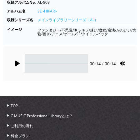
収録アルバムNo.
AL-809
アルバム名
SE -HIKARI-
収録シリーズ名
メインライブラリーシリーズ（AL）
イメージ
ファンタジー/不思議/キラキラ/迷い/魔女/魔法/かわいい/実
験/響き/アニメ/ゲーム/SE/タイトルバック
Seek
Current
00:14
/ 00:14
time
Play
Toggle
Mute
TOP
C MUSIC Professional Libraryとは？
ご利用の流れ
料金プラン