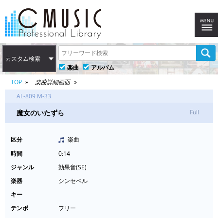
カスタム検索
楽曲
アルバム
TOP
楽曲詳細画面
AL-809 M-33
魔女のいたずら
Full
区分
楽曲
時間
0:14
ジャンル
効果音(SE)
楽器
シンセベル
キー
テンポ
フリー