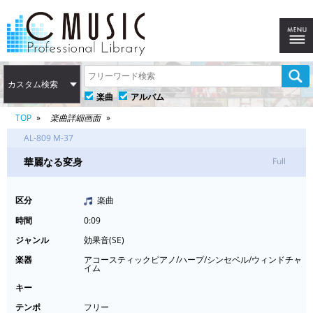
カスタム検索
楽曲
アルバム
TOP
楽曲詳細画面
AL-809 M-37
華麗なる変身
Full
区分
楽曲
時間
0:09
ジャンル
効果音(SE)
楽器
アコースティックピアノ/ハープ/シンセベル/ウィンドチャ
イム
キー
テンポ
フリー