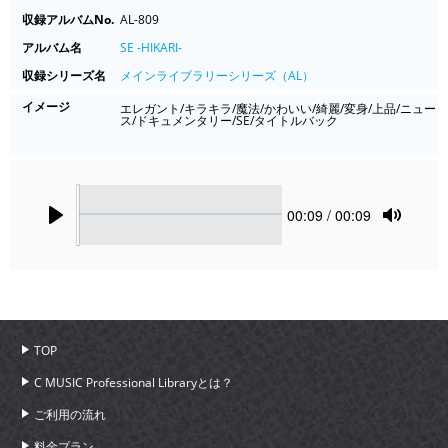
収録アルバムNo.
AL-809
アルバム名
SE -HIKARI-
収録シリーズ名
メインライブラリーシリーズ（AL）
イメージ
エレガント/キラキラ/魔法/かわいい/綺麗/変身/上品/ニュー
ス/ドキュメンタリー/SE/タイトルバック
Seek
Current
00:09
/ 00:09
time
Play
Toggle
Mute
TOP
C MUSIC Professional Libraryとは？
ご利用の流れ
料金プラン