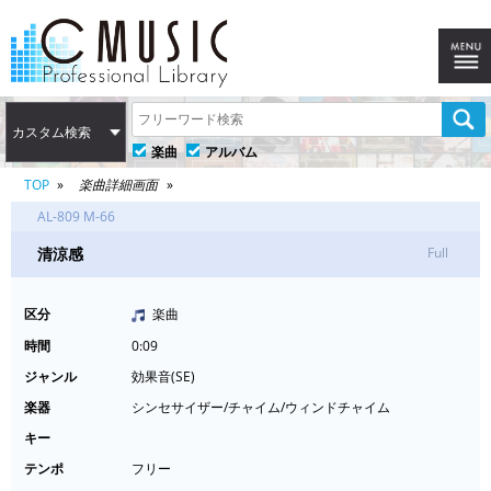
カスタム検索
楽曲
アルバム
TOP
楽曲詳細画面
AL-809 M-66
清涼感
Full
区分
楽曲
時間
0:09
ジャンル
効果音(SE)
楽器
シンセサイザー/チャイム/ウィンドチャイム
キー
テンポ
フリー