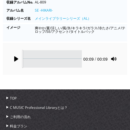
収録アルバムNo.
AL-809
アルバム名
SE -HIKARI-
収録シリーズ名
メインライブラリーシリーズ（AL）
イメージ
爽やか/夏/涼しい/風/氷/キラキラ/ガラス/冷たさ/アニメ/テ
ロップ/SE/アクセント/タイトルバック
Seek
Current
00:09
/ 00:09
time
Play
Toggle
Mute
TOP
C MUSIC Professional Libraryとは？
ご利用の流れ
料金プラン