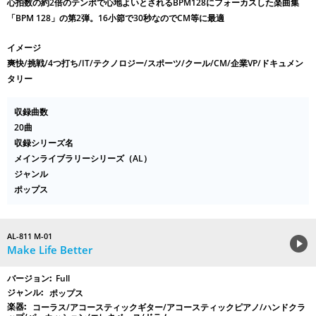
心拍数の約2倍のテンポで心地よいとされるBPM128にフォーカスした楽曲集
「BPM 128」の第2弾。16小節で30秒なのでCM等に最適
イメージ
爽快/挑戦/4つ打ち/IT/テクノロジー/スポーツ/クール/CM/企業VP/ドキュメン
タリー
収録曲数
20曲
収録シリーズ名
メインライブラリーシリーズ（AL）
ジャンル
ポップス
AL-811 M-01
Make Life Better
Full
ポップス
コーラス/アコースティックギター/アコースティックピアノ/ハンドクラ