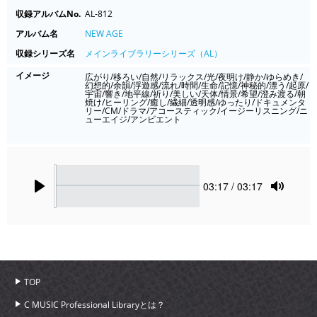
収録アルバムNo.
AL-812
アルバム名
NEW AGE
収録シリーズ名
メインライブラリーシリーズ（AL）
イメージ
広がり/移ろい/自然/リラックス/光/夜明け/静か/ゆらめき/
幻想的/余韻/浮遊感/流れ/時間/生命/記憶/神秘的/漂う/起原/
宇宙/響き/地平線/祈り/美しい/天体/情景/希望/澄み渡る/朝
焼け/ヒーリング/癒し/繊細/透明感/ゆったり/ドキュメンタ
リー/CM/ドラマ/アコースティック/イージーリスニング/ニ
ューエイジ/アンビエント
Seek
Current
03:17
/ 03:17
time
Play
Toggle
Mute
TOP
C MUSIC Professional Libraryとは？