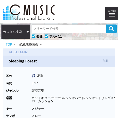
カスタム検索
楽曲
アルバム
TOP
楽曲詳細画面
AL-812 M-02
Sleeping Forest
Full
区分
楽曲
時間
3:17
ジャンル
環境音楽
楽器
ガットギター/コーラス/シンセパッド/シンセストリングス/
パーカッション
キー
メジャー
テンポ
スロー